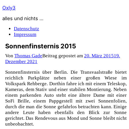
Zum
Oxly3
Inhalt
alles und nichts …
springen
Datenschutz
Impressum
Sonnenfinsternis 2015
Von
Thomas Gade
Beitrag gepostet am
20. März 2015
19.
Dezember 2021
Sonnenfinsternis über Berlin. Die Transvaalstraße bietet
reichlich Parkplätze neben einer großen Wiese im
Volkspark Rehberge. Dorthin fahre ich mit einem Teleskop,
Kameras, dem Stativ und einer stabilen Montierung. Neben
einem parkenden Auto steht eine ältere Dame mit einer
SoFi Brille, einem Pappgestell mit zwei Sonnenfolien,
durch die man die Sonne gefahrlos betrachten kann. Einige
andere Leute haben ebenfalls den Blick zur Sonne
gerichtet. Das Rendevous aus Mond und Sonne bleibt nicht
unbeobachtet.