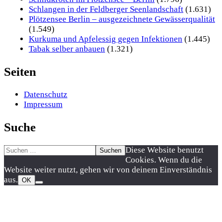
Schlangen in der Feldberger Seenlandschaft
(1.631)
Plötzensee Berlin – ausgezeichnete Gewässerqualität
(1.549)
Kurkuma und Apfelessig gegen Infektionen
(1.445)
Tabak selber anbauen
(1.321)
Seiten
Datenschutz
Impressum
Suche
Suchen
Nach
Diese Website benutzt
nach:
oben
Cookies. Wenn du die
scrollen
Website weiter nutzt, gehen wir von deinem Einverständnis
aus.
OK