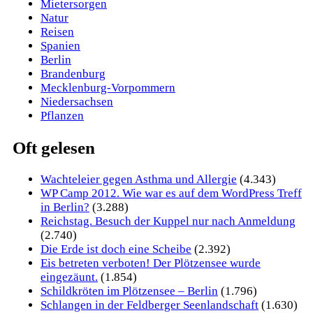
Mietersorgen
Natur
Reisen
Spanien
Berlin
Brandenburg
Mecklenburg-Vorpommern
Niedersachsen
Pflanzen
Oft gelesen
Wachteleier gegen Asthma und Allergie
(4.343)
WP Camp 2012. Wie war es auf dem WordPress Treff
in Berlin?
(3.288)
Reichstag. Besuch der Kuppel nur nach Anmeldung
(2.740)
Die Erde ist doch eine Scheibe
(2.392)
Eis betreten verboten! Der Plötzensee wurde
eingezäunt.
(1.854)
Schildkröten im Plötzensee – Berlin
(1.796)
Schlangen in der Feldberger Seenlandschaft
(1.630)