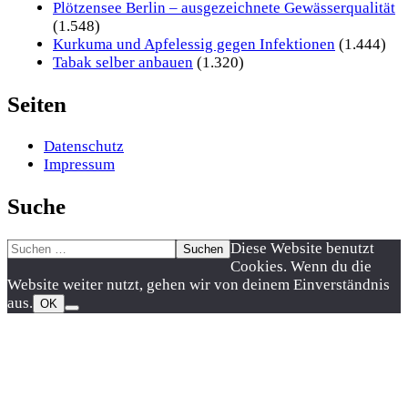
Plötzensee Berlin – ausgezeichnete Gewässerqualität
(1.548)
Kurkuma und Apfelessig gegen Infektionen
(1.444)
Tabak selber anbauen
(1.320)
Seiten
Datenschutz
Impressum
Suche
Suchen
Nach
Diese Website benutzt
nach:
oben
Cookies. Wenn du die
scrollen
Website weiter nutzt, gehen wir von deinem Einverständnis
aus.
OK