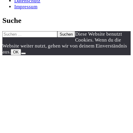
Datenschutz
Impressum
Suche
Suchen
Nach
Diese Website benutzt
nach:
oben
Cookies. Wenn du die
scrollen
Website weiter nutzt, gehen wir von deinem Einverständnis
aus.
OK