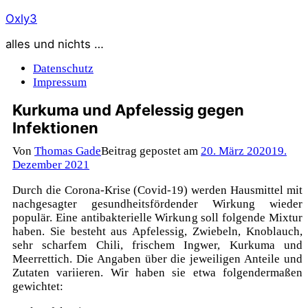
Zum
Oxly3
Inhalt
alles und nichts …
springen
Datenschutz
Impressum
Kurkuma und Apfelessig gegen
Infektionen
Von
Thomas Gade
Beitrag gepostet am
20. März 2020
19.
Dezember 2021
Durch die Corona-Krise (Covid-19) werden Hausmittel mit
nachgesagter gesundheitsfördender Wirkung wieder
populär. Eine antibakterielle Wirkung soll folgende Mixtur
haben. Sie besteht aus Apfelessig, Zwiebeln, Knoblauch,
sehr scharfem Chili, frischem Ingwer, Kurkuma und
Meerrettich. Die Angaben über die jeweiligen Anteile und
Zutaten variieren. Wir haben sie etwa folgendermaßen
gewichtet: