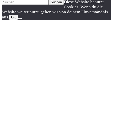
Suchen
Nach
Diese Website benutzt
nach:
oben
Cookies. Wenn du die
scrollen
Website weiter nutzt, gehen wir von deinem Einverständnis
aus.
OK