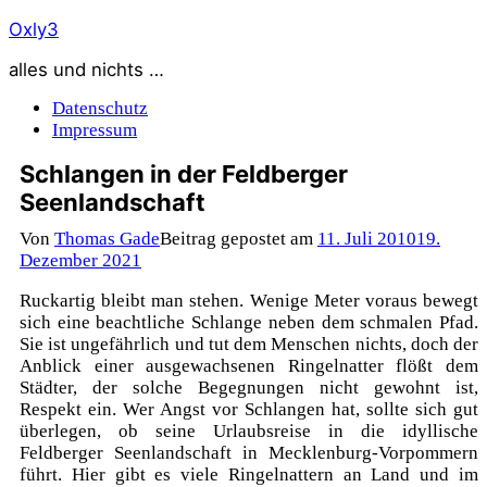
Zum
Oxly3
Inhalt
alles und nichts …
springen
Datenschutz
Impressum
Schlangen in der Feldberger
Seenlandschaft
Von
Thomas Gade
Beitrag gepostet am
11. Juli 2010
19.
Dezember 2021
Ruckartig bleibt man stehen. Wenige Meter voraus bewegt
sich eine beachtliche Schlange neben dem schmalen Pfad.
Sie ist ungefährlich und tut dem Menschen nichts, doch der
Anblick einer ausgewachsenen Ringelnatter flößt dem
Städter, der solche Begegnungen nicht gewohnt ist,
Respekt ein. Wer Angst vor Schlangen hat, sollte sich gut
überlegen, ob seine Urlaubsreise in die idyllische
Feldberger Seenlandschaft in Mecklenburg-Vorpommern
führt. Hier gibt es viele Ringelnattern an Land und im