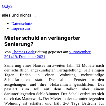
Zum
Oxly3
Inhalt
alles und nichts …
springen
Datenschutz
Impressum
Mieter schuld an verlängerter
Sanierung?
Von
Thomas Gade
Beitrag gepostet am
5. November
2014
19. Dezember 2021
Sanierung eines Hauses im zweiten Jahr, 12 Monate nach
der schriftlich angekündigten Fertigstellung. Seit einigen
Tagen finden in einer Wohnung mehrstündige
Schleifarbeiten statt. Die alten Fenster werden
ausgehangen und ihre Holzrahmen geschliffen. Das
passiert zum Teil auf dem Balkon über einem
darunterliegenden Schlafzimmer. Der Schall verbreitet sich
durch das Mauerwerk. Der Mieter in der darunterliegenden
Wohnung ist erkältet und hält 2-3 Tage Bettruhe für