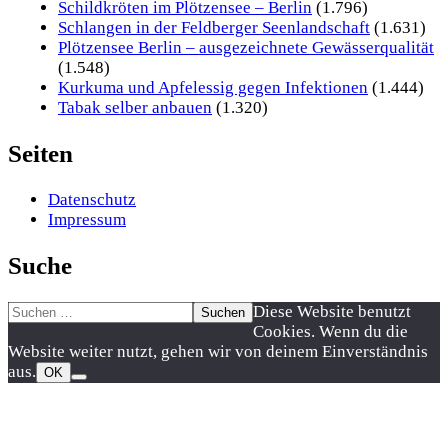
Schildkröten im Plötzensee – Berlin
(1.796)
Schlangen in der Feldberger Seenlandschaft
(1.631)
Plötzensee Berlin – ausgezeichnete Gewässerqualität
(1.548)
Kurkuma und Apfelessig gegen Infektionen
(1.444)
Tabak selber anbauen
(1.320)
Seiten
Datenschutz
Impressum
Suche
Suchen
Nach
Diese Website benutzt
nach:
oben
Cookies. Wenn du die
scrollen
Website weiter nutzt, gehen wir von deinem Einverständnis
aus.
OK