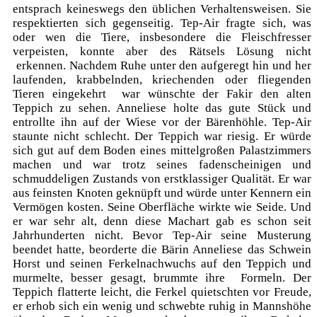
entsprach keineswegs den üblichen Verhaltensweisen. Sie
respektierten sich gegenseitig. Tep-Air fragte sich, was
oder wen die Tiere, insbesondere die Fleischfresser
verpeisten, konnte aber des Rätsels Lösung nicht
erkennen. Nachdem Ruhe unter den aufgeregt hin und her
laufenden, krabbelnden, kriechenden oder fliegenden
Tieren eingekehrt war wünschte der Fakir den alten
Teppich zu sehen. Anneliese holte das gute Stück und
entrollte ihn auf der Wiese vor der Bärenhöhle. Tep-Air
staunte nicht schlecht. Der Teppich war riesig. Er würde
sich gut auf dem Boden eines mittelgroßen Palastzimmers
machen und war trotz seines fadenscheinigen und
schmuddeligen Zustands von erstklassiger Qualität. Er war
aus feinsten Knoten geknüpft und würde unter Kennern ein
Vermögen kosten. Seine Oberfläche wirkte wie Seide. Und
er war sehr alt, denn diese Machart gab es schon seit
Jahrhunderten nicht. Bevor Tep-Air seine Musterung
beendet hatte, beorderte die Bärin Anneliese das Schwein
Horst und seinen Ferkelnachwuchs auf den Teppich und
murmelte, besser gesagt, brummte ihre Formeln. Der
Teppich flatterte leicht, die Ferkel quietschten vor Freude,
er erhob sich ein wenig und schwebte ruhig in Mannshöhe