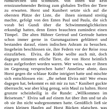
rumkriechen und schmusen. Von ihnen war kein
ernstzunehmender Beitrag zum globalen Treffen der Tiere
zu erwarten. Horst und Kunibert setzte sich auf die
obersten Plätze der Liste, die ihnen niemand streitig
machte, gefolgt von den Enten Paul und Paula, die sich
vorab bei Gundi über die Schwimmmöglichkeiten
erkundigt hatten, denn Enten brauchten zumindest einen
Tümpel. Die alten Hühner Gertrud und Gertrude hatten
schon immer gerne in Gurumagazinen geblättert und
bestanden darauf, einen indischen Ashram zu besuchen.
Insgeheim beschlossen sie, ihre Federn vor der Reise rosa
einzufärben. Elvira, die Krähe wollte auch mit, doch
dagegen stimmten etliche Tiere, die von Horst heimlich
dazu aufgefordert worden waren. Wer weiss, was er ihnen
im Gegenzug versprochen hatte? Anneliese ahnte, dass
Horst gegen die schlaue Krähe intrigiert hatte und mischte
sich entschlossen ein: „Ihr nehmt Elvira mit! Wer etwas
dagegen hat, bekommt es mit mir zu tun.“ Kunibert guckte
überrascht, war aber klug genug, sein Maul zu halten. Horst
grunzte scheinheilig in die Runde: „Willkommen im
Reiseteam.“ Elvira saß auf einem Ast über ihm und tat als
ob sie ihn nicht wahrgenommen hatte. Genüßlich ließ sie
einen kleinen Haufen auf Horst Rücken platschen, was