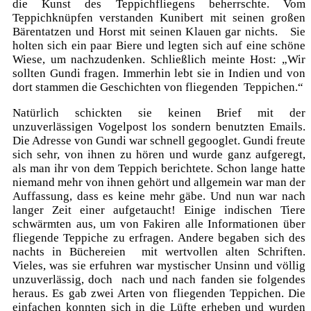
die Kunst des Teppichfliegens beherrschte. Vom
Teppichknüpfen verstanden Kunibert mit seinen großen
Bärentatzen und Horst mit seinen Klauen gar nichts. Sie
holten sich ein paar Biere und legten sich auf eine schöne
Wiese, um nachzudenken. Schließlich meinte Host: „Wir
sollten Gundi fragen. Immerhin lebt sie in Indien und von
dort stammen die Geschichten von fliegenden Teppichen.“
Natürlich schickten sie keinen Brief mit der
unzuverlässigen Vogelpost los sondern benutzten Emails.
Die Adresse von Gundi war schnell gegooglet. Gundi freute
sich sehr, von ihnen zu hören und wurde ganz aufgeregt,
als man ihr von dem Teppich berichtete. Schon lange hatte
niemand mehr von ihnen gehört und allgemein war man der
Auffassung, dass es keine mehr gäbe. Und nun war nach
langer Zeit einer aufgetaucht! Einige indischen Tiere
schwärmten aus, um von Fakiren alle Informationen über
fliegende Teppiche zu erfragen. Andere begaben sich des
nachts in Büchereien mit wertvollen alten Schriften.
Vieles, was sie erfuhren war mystischer Unsinn und völlig
unzuverlässig, doch nach und nach fanden sie folgendes
heraus. Es gab zwei Arten von fliegenden Teppichen. Die
einfachen konnten sich in die Lüfte erheben und wurden