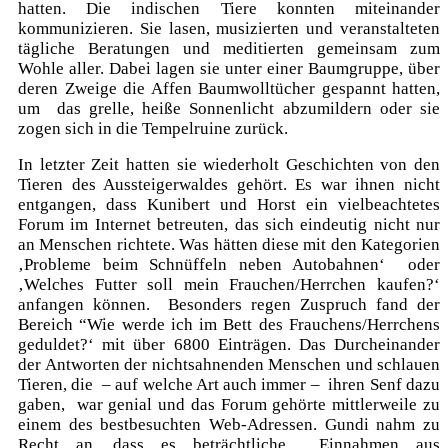
hatten. Die indischen Tiere konnten miteinander
kommunizieren. Sie lasen, musizierten und veranstalteten
tägliche Beratungen und meditierten gemeinsam zum
Wohle aller. Dabei lagen sie unter einer Baumgruppe, über
deren Zweige die Affen Baumwolltücher gespannt hatten,
um das grelle, heiße Sonnenlicht abzumildern oder sie
zogen sich in die Tempelruine zurück.
In letzter Zeit hatten sie wiederholt Geschichten von den
Tieren des Aussteigerwaldes gehört. Es war ihnen nicht
entgangen, dass Kunibert und Horst ein vielbeachtetes
Forum im Internet betreuten, das sich eindeutig nicht nur
an Menschen richtete. Was hätten diese mit den Kategorien
‚Probleme beim Schnüffeln neben Autobahnen‘ oder
‚Welches Futter soll mein Frauchen/Herrchen kaufen?‘
anfangen können. Besonders regen Zuspruch fand der
Bereich “Wie werde ich im Bett des Frauchens/Herrchens
geduldet?‘ mit über 6800 Einträgen. Das Durcheinander
der Antworten der nichtsahnenden Menschen und schlauen
Tieren, die – auf welche Art auch immer – ihren Senf dazu
gaben, war genial und das Forum gehörte mittlerweile zu
einem des bestbesuchten Web-Adressen. Gundi nahm zu
Recht an, dass es beträchtliche Einnahmen aus