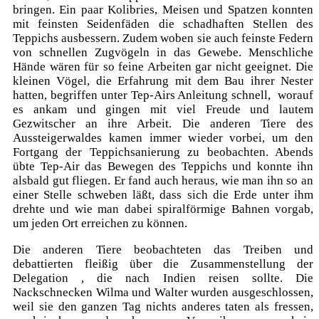
bringen. Ein paar Kolibries, Meisen und Spatzen konnten
mit feinsten Seidenfäden die schadhaften Stellen des
Teppichs ausbessern. Zudem woben sie auch feinste Federn
von schnellen Zugvögeln in das Gewebe. Menschliche
Hände wären für so feine Arbeiten gar nicht geeignet. Die
kleinen Vögel, die Erfahrung mit dem Bau ihrer Nester
hatten, begriffen unter Tep-Airs Anleitung schnell, worauf
es ankam und gingen mit viel Freude und lautem
Gezwitscher an ihre Arbeit. Die anderen Tiere des
Aussteigerwaldes kamen immer wieder vorbei, um den
Fortgang der Teppichsanierung zu beobachten. Abends
übte Tep-Air das Bewegen des Teppichs und konnte ihn
alsbald gut fliegen. Er fand auch heraus, wie man ihn so an
einer Stelle schweben läßt, dass sich die Erde unter ihm
drehte und wie man dabei spiralförmige Bahnen vorgab,
um jeden Ort erreichen zu können.
Die anderen Tiere beobachteten das Treiben und
debattierten fleißig über die Zusammenstellung der
Delegation , die nach Indien reisen sollte. Die
Nackschnecken Wilma und Walter wurden ausgeschlossen,
weil sie den ganzen Tag nichts anderes taten als fressen,