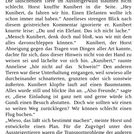
Die lauschenden Tiere im Aussteigerwald staunten nicht
schlecht. Horst knuffte Kunibert in die Seite. „Hey
Kunibert, da fahren wir hin. Einen Elefanten wollte ich
schon immer mal haben.“ Annelieses strengen Blick nach
diesem geistreichen Kommentar ignorierte er. Kunibert
knurrte leise: „Du und ein Elefant. Das ich nicht lache.“
„Mensch Kunibert, denk doch mal bloß, was wir mit dem
alles davonschleppen können.“ Kunibert, der Horst
Abneigung gegen das Tragen von Dingen aller Art kannte,
dachte für sich, dass dieser Hinweis nicht von der Hand zu
weisen sei und lächelte vor sich hin. „Kunibert,“ raunte
Anneliese „hör nicht auf das Schwein!“ Den anderen
Tieren war diese Unterhaltung entgangen, weil sowieso alle
durcheinander schnatterten, grunzten oder sich sonstwie
äußerten. Kunibert klopfte lauft auf einen Baumstamm.
Alles wurde still und blickte ihn an. „Also Freunde,“ sagte
er, „diese Einladung ist ganz nett und gerne würde ich
Gundi einen Besuch abstatten. Doch wie sollten wir einen
so weiten Weg zurücklegen? Wir können schlecht einen
Flug buchen.“
„Wieso, das läßt sich bestimmt machen“, meinte Horst und
entwickelte einen Plan. Für die Zugvögel unter den
Aussteigertieren waren die Transportprobleme der anderen