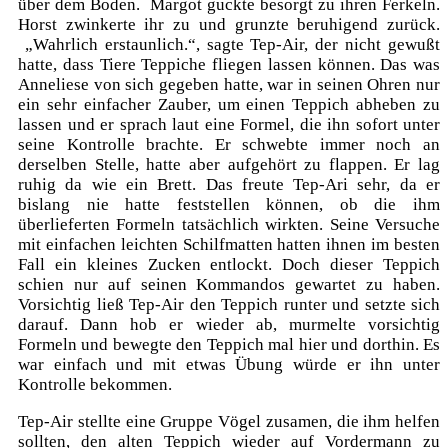
über dem Boden. Margot guckte besorgt zu ihren Ferkeln.
Horst zwinkerte ihr zu und grunzte beruhigend zurück.
„Wahrlich erstaunlich.“, sagte Tep-Air, der nicht gewußt
hatte, dass Tiere Teppiche fliegen lassen können. Das was
Anneliese von sich gegeben hatte, war in seinen Ohren nur
ein sehr einfacher Zauber, um einen Teppich abheben zu
lassen und er sprach laut eine Formel, die ihn sofort unter
seine Kontrolle brachte. Er schwebte immer noch an
derselben Stelle, hatte aber aufgehört zu flappen. Er lag
ruhig da wie ein Brett. Das freute Tep-Ari sehr, da er
bislang nie hatte feststellen können, ob die ihm
überlieferten Formeln tatsächlich wirkten. Seine Versuche
mit einfachen leichten Schilfmatten hatten ihnen im besten
Fall ein kleines Zucken entlockt. Doch dieser Teppich
schien nur auf seinen Kommandos gewartet zu haben.
Vorsichtig ließ Tep-Air den Teppich runter und setzte sich
darauf. Dann hob er wieder ab, murmelte vorsichtig
Formeln und bewegte den Teppich mal hier und dorthin. Es
war einfach und mit etwas Übung würde er ihn unter
Kontrolle bekommen.
Tep-Air stellte eine Gruppe Vögel zusamen, die ihm helfen
sollten, den alten Teppich wieder auf Vordermann zu