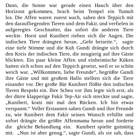
Dann, die Sonne war gerade einen Hauch über den
Horizont gekommen, brach beim Tempel ein Tumult
los. Die Affen waren zuerst wach, sahen den Teppich mit
den daraufliegenden Tieren und dem Fakir, und verfielen in
aufgeregtes Geschnatter, das sofort die anderen Tiere
weckte. Horst und Kunibert rieben sich die Augen. Die
indischen Tiere drängten heran. „Geht beiseite.“, sagte
eine tiefe Stimme und die Kuh Gundi drängte sich durch
den Kreis der indischen Tiere, die neugierig auf ihre Gäste
blickten. Ein paar kleine Affen und einheimische Küken
hatten sich schon auf den Teppich gesetzt, weil er so schön
weich war. „Willkommen, liebe Freunde“, begrüßte Gundi
ihre Gäste und mit großem Hallo stellten sich die Tiere
einander vor. Der große Bär Kunibert flößte den indischen
Tieren Respekt ein. Ihre Scheu vor ihm legte sich erst, als
der dürre klapperige Fakir Tep-Air sich streckte und sagte,
„Kunibert, kratz mir mal den Rücken. Ich bin etwas
verspannt.“ Voller Erstaunen sahen Gundi und ihre Freunde
zu, wie Kunibert dem Fakir seinen Wunsch erfüllte und
sofort drängte die größte Affenmama heran und forderte
die gleiche Behandlung ein. Kunibert spielte gutmütig
mit. „Nun ist aber genug.“, sagte Gundi, als sie sah, dass