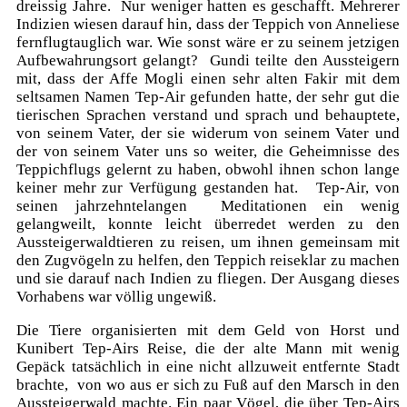
dreissig Jahre. Nur weniger hatten es geschafft. Mehrerer
Indizien wiesen darauf hin, dass der Teppich von Anneliese
fernflugtauglich war. Wie sonst wäre er zu seinem jetzigen
Aufbewahrungsort gelangt? Gundi teilte den Aussteigern
mit, dass der Affe Mogli einen sehr alten Fakir mit dem
seltsamen Namen Tep-Air gefunden hatte, der sehr gut die
tierischen Sprachen verstand und sprach und behauptete,
von seinem Vater, der sie widerum von seinem Vater und
der von seinem Vater uns so weiter, die Geheimnisse des
Teppichflugs gelernt zu haben, obwohl ihnen schon lange
keiner mehr zur Verfügung gestanden hat. Tep-Air, von
seinen jahrzehntelangen Meditationen ein wenig
gelangweilt, konnte leicht überredet werden zu den
Aussteigerwaldtieren zu reisen, um ihnen gemeinsam mit
den Zugvögeln zu helfen, den Teppich reiseklar zu machen
und sie darauf nach Indien zu fliegen. Der Ausgang dieses
Vorhabens war völlig ungewiß.
Die Tiere organisierten mit dem Geld von Horst und
Kunibert Tep-Airs Reise, die der alte Mann mit wenig
Gepäck tatsächlich in eine nicht allzuweit entfernte Stadt
brachte, von wo aus er sich zu Fuß auf den Marsch in den
Aussteigerwald machte. Ein paar Vögel, die über Tep-Airs