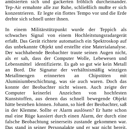
amüsierten sich und gackerten fröhlich durcheinander.
Tep-Air ermahnte alle zur Ruhe, schließlich mußte er sich
konzentrieren. Er legte ein flottes Tempo vor und die Erde
drehte sich schnell unter ihnen.
In einem Militärstützpunkt wurde der Teppich als
schwaches Signal von einem Hochleitstungsradargerät
erfaßt. Das Gerät richtete automatisch ein Spektroskop auf
das unbekannte Objekt und erstellte eine Materialanalyse.
Der wachhabende Beobachter traute seinen Augen nicht,
als er sah, dass der Computer Wolle, Lebewesen und
Lebensmittel identifizierte. Es gab so gut wie kein Metall
an Bord. Die Signatur der verhältnismäßig winzigen
Metallmengen erinnerten an Chipstüten mit
Aluminiumbeschichtung, was sie auch waren. Doch das
konnte der Beobachter nicht wissen. Auch zeigte der
Computer keinerlei Anzeichen von hochfesten
Kunststoffen, aus denen das schnell bewegende Objekt
hätte bestehen können. Johann, so hieß der Beobachter, saß
in der Klemme. Sollte er Alarm auslösen? Er hatte schon
mal eine Rüge kassiert durch einen Alarm, der durch eine
falsche Beobachtung seinerseits zustande gekommen war.
Das stand in seiner Personalakte und er war nicht bereit,