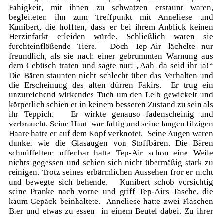
Fahigkeit, mit ihnen zu schwatzen erstaunt waren,
begleiteten ihn zum Treffpunkt mit Anneliese und
Kunibert, die hofften, dass er bei ihrem Anblick keinen
Herzinfarkt erleiden würde. Schließlich waren sie
furchteinflößende Tiere. Doch Tep-Air lächelte nur
freundlich, als sie nach einer gebrummten Warnung aus
dem Gebüsch traten und sagte nur: „Aah, da seid ihr ja!“
Die Bären staunten nicht schlecht über das Verhalten und
die Erscheinung des alten dürren Fakirs. Er trug ein
unzureichend wirkendes Tuch um den Leib gewickelt und
körperlich schien er in keinem besseren Zustand zu sein als
ihr Teppich. Er wirkte genauso fadenscheinig und
verbraucht. Seine Haut war faltig und seine langen filzigen
Haare hatte er auf dem Kopf verknotet. Seine Augen waren
dunkel wie die Glasaugen von Stoffbären. Die Bären
schnüffelten; offenbar hatte Tep-Air schon eine Weile
nichts gegessen und schien sich nicht übermäßig stark zu
reinigen. Trotz seines erbärmlichen Aussehen fror er nicht
und bewegte sich behende. Kunibert schob vorsichtig
seine Pranke nach vorne und griff Tep-Airs Tasche, die
kaum Gepäck beinhaltete. Anneliese hatte zwei Flaschen
Bier und etwas zu essen in einem Beutel dabei. Zu ihrer