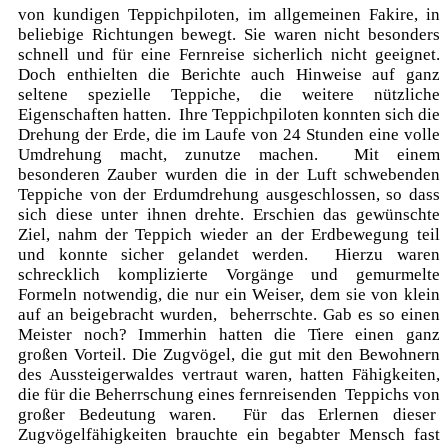
von kundigen Teppichpiloten, im allgemeinen Fakire, in
beliebige Richtungen bewegt. Sie waren nicht besonders
schnell und für eine Fernreise sicherlich nicht geeignet.
Doch enthielten die Berichte auch Hinweise auf ganz
seltene spezielle Teppiche, die weitere nützliche
Eigenschaften hatten. Ihre Teppichpiloten konnten sich die
Drehung der Erde, die im Laufe von 24 Stunden eine volle
Umdrehung macht, zunutze machen. Mit einem
besonderen Zauber wurden die in der Luft schwebenden
Teppiche von der Erdumdrehung ausgeschlossen, so dass
sich diese unter ihnen drehte. Erschien das gewünschte
Ziel, nahm der Teppich wieder an der Erdbewegung teil
und konnte sicher gelandet werden. Hierzu waren
schrecklich komplizierte Vorgänge und gemurmelte
Formeln notwendig, die nur ein Weiser, dem sie von klein
auf an beigebracht wurden, beherrschte. Gab es so einen
Meister noch? Immerhin hatten die Tiere einen ganz
großen Vorteil. Die Zugvögel, die gut mit den Bewohnern
des Aussteigerwaldes vertraut waren, hatten Fähigkeiten,
die für die Beherrschung eines fernreisenden Teppichs von
großer Bedeutung waren. Für das Erlernen dieser
Zugvögelfähigkeiten brauchte ein begabter Mensch fast