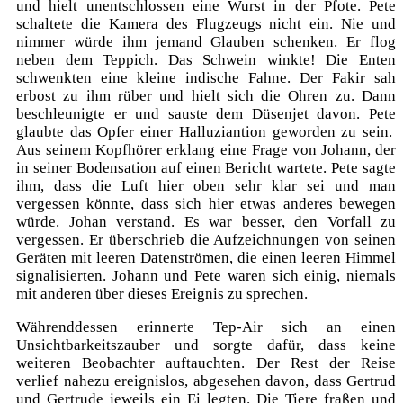
und hielt unentschlossen eine Wurst in der Pfote. Pete
schaltete die Kamera des Flugzeugs nicht ein. Nie und
nimmer würde ihm jemand Glauben schenken. Er flog
neben dem Teppich. Das Schwein winkte! Die Enten
schwenkten eine kleine indische Fahne. Der Fakir sah
erbost zu ihm rüber und hielt sich die Ohren zu. Dann
beschleunigte er und sauste dem Düsenjet davon. Pete
glaubte das Opfer einer Halluziantion geworden zu sein.
Aus seinem Kopfhörer erklang eine Frage von Johann, der
in seiner Bodensation auf einen Bericht wartete. Pete sagte
ihm, dass die Luft hier oben sehr klar sei und man
vergessen könnte, dass sich hier etwas anderes bewegen
würde. Johan verstand. Es war besser, den Vorfall zu
vergessen. Er überschrieb die Aufzeichnungen von seinen
Geräten mit leeren Datenströmen, die einen leeren Himmel
signalisierten. Johann und Pete waren sich einig, niemals
mit anderen über dieses Ereignis zu sprechen.
Währenddessen erinnerte Tep-Air sich an einen
Unsichtbarkeitszauber und sorgte dafür, dass keine
weiteren Beobachter auftauchten. Der Rest der Reise
verlief nahezu ereignislos, abgesehen davon, dass Gertrud
und Gertrude jeweils ein Ei legten. Die Tiere fraßen und