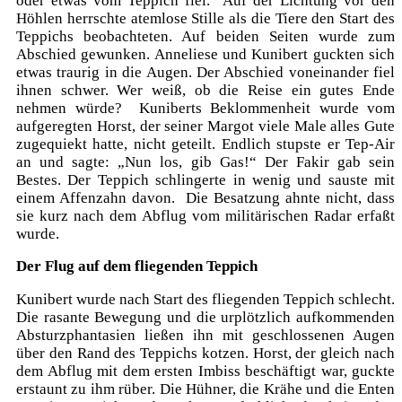
oder etwas vom Teppich fiel. Auf der Lichtung vor den
Höhlen herrschte atemlose Stille als die Tiere den Start des
Teppichs beobachteten. Auf beiden Seiten wurde zum
Abschied gewunken. Anneliese und Kunibert guckten sich
etwas traurig in die Augen. Der Abschied voneinander fiel
ihnen schwer. Wer weiß, ob die Reise ein gutes Ende
nehmen würde? Kuniberts Beklommenheit wurde vom
aufgeregten Horst, der seiner Margot viele Male alles Gute
zugequiekt hatte, nicht geteilt. Endlich stupste er Tep-Air
an und sagte: „Nun los, gib Gas!“ Der Fakir gab sein
Bestes. Der Teppich schlingerte in wenig und sauste mit
einem Affenzahn davon. Die Besatzung ahnte nicht, dass
sie kurz nach dem Abflug vom militärischen Radar erfaßt
wurde.
Der Flug auf dem fliegenden Teppich
Kunibert wurde nach Start des fliegenden Teppich schlecht.
Die rasante Bewegung und die urplötzlich aufkommenden
Absturzphantasien ließen ihn mit geschlossenen Augen
über den Rand des Teppichs kotzen. Horst, der gleich nach
dem Abflug mit dem ersten Imbiss beschäftigt war, guckte
erstaunt zu ihm rüber. Die Hühner, die Krähe und die Enten