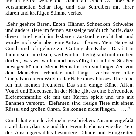
ihn an Elvira weiter, die damit auf einen Ast über der
versammelten Schar flog und das Schreiben mit ihrer
klaren und kräftigen Stimme verlas.
„Sehr geehrte Bären, Enten, Hühner, Schnecken, Schweine
und andere Tiere im fernen Aussteigerwald! Ich hoffe, dass
dieser Brief euch im lesbaren Zustand erreicht hat und
würde mich sehr über eine Antwort freuen. Mein Name ist
Gundi und ich gehöre zur Gattung der Kühe. Das ist in
Indien sehr praktisch, weil wir hier heilig sind und machen
dürfen, was wir wollen und uns völlig frei auf den Straßen
bewegen können. Meine Heimat ist ein vor langer Zeit von
den Menschen erbauter und längst verlassener alter
Tempels in einem Wald in der Nähe eines Flusses. Hier lebe
ich mit meinen Freunden. Das sind einige Kühe, Affen,
Vögel und Eidechsen. In der Nähe gibt es eine befreundete
Elefantenfamilie die mit uns Karten spielt und uns mit
Bananen versorgt. Elefanten sind riesige Tiere mit einem
Rüssel und großen Ohren. Sie können nicht fliegen. ….“
Gundi hatte noch viel mehr geschrieben. Zusammengefaßt
stand darin, dass sie und ihre Freunde ebenso wie die Tiere
des Aussteigerwaldes besondere Talente und Fähigkeiten