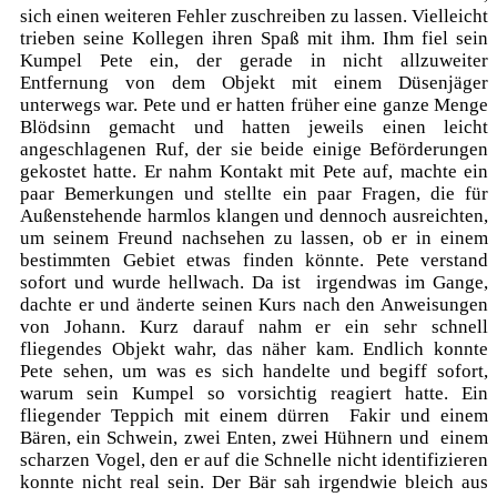
sich einen weiteren Fehler zuschreiben zu lassen. Vielleicht
trieben seine Kollegen ihren Spaß mit ihm. Ihm fiel sein
Kumpel Pete ein, der gerade in nicht allzuweiter
Entfernung von dem Objekt mit einem Düsenjäger
unterwegs war. Pete und er hatten früher eine ganze Menge
Blödsinn gemacht und hatten jeweils einen leicht
angeschlagenen Ruf, der sie beide einige Beförderungen
gekostet hatte. Er nahm Kontakt mit Pete auf, machte ein
paar Bemerkungen und stellte ein paar Fragen, die für
Außenstehende harmlos klangen und dennoch ausreichten,
um seinem Freund nachsehen zu lassen, ob er in einem
bestimmten Gebiet etwas finden könnte. Pete verstand
sofort und wurde hellwach. Da ist irgendwas im Gange,
dachte er und änderte seinen Kurs nach den Anweisungen
von Johann. Kurz darauf nahm er ein sehr schnell
fliegendes Objekt wahr, das näher kam. Endlich konnte
Pete sehen, um was es sich handelte und begiff sofort,
warum sein Kumpel so vorsichtig reagiert hatte. Ein
fliegender Teppich mit einem dürren Fakir und einem
Bären, ein Schwein, zwei Enten, zwei Hühnern und einem
scharzen Vogel, den er auf die Schnelle nicht identifizieren
konnte nicht real sein. Der Bär sah irgendwie bleich aus