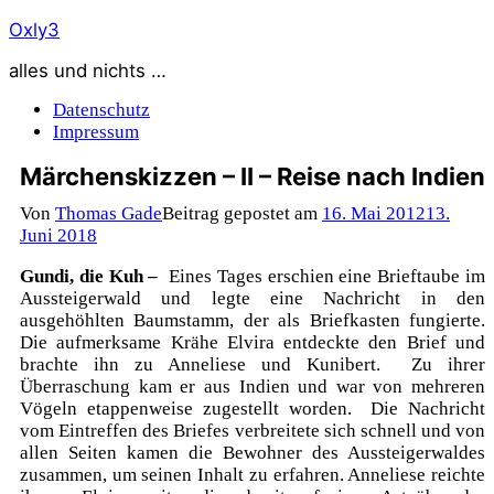
Zum
Oxly3
Inhalt
alles und nichts …
springen
Datenschutz
Impressum
Märchenskizzen – II – Reise nach Indien
Von
Thomas Gade
Beitrag gepostet am
16. Mai 2012
13.
Juni 2018
Gundi, die Kuh –
Eines Tages erschien eine Brieftaube im
Aussteigerwald und legte eine Nachricht in den
ausgehöhlten Baumstamm, der als Briefkasten fungierte.
Die aufmerksame Krähe Elvira entdeckte den Brief und
brachte ihn zu Anneliese und Kunibert. Zu ihrer
Überraschung kam er aus Indien und war von mehreren
Vögeln etappenweise zugestellt worden. Die Nachricht
vom Eintreffen des Briefes verbreitete sich schnell und von
allen Seiten kamen die Bewohner des Aussteigerwaldes
zusammen, um seinen Inhalt zu erfahren. Anneliese reichte