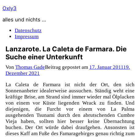
Zum
Oxly3
Inhalt
alles und nichts …
springen
Datenschutz
Impressum
Lanzarote. La Caleta de Farmara. Die
Suche einer Unterkunft
Von
Thomas Gade
Beitrag gepostet am
17. Januar 2011
19.
Dezember 2021
La Caleta de Farmara ist nicht der Ort, den sich
Sonnenanbeter idealerweise aussuchen. Ständig weht eine
kräftige Brise, am Strand sind immer wieder mal Ölplacken
von einem vor Küste liegenden Wrack zu finden. Und
diejenigen, die Furcht vor einem von La Palma
ausgehenden Tsunami durch den abrutschenden Cumbre
Vieja haben, sollten hier besser keine Übernachtung
buchen. Der Ort würde dabei draufgehen. Ansonsten ist
dieses Kaff am Fuße des Famaragebirges genau richtig zum