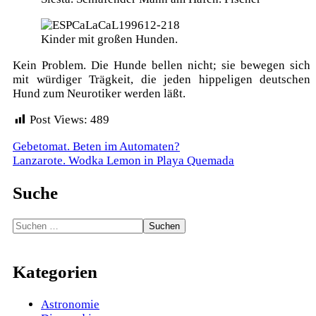
Kinder mit großen Hunden.
Kein Problem. Die Hunde bellen nicht; sie bewegen sich
mit würdiger Trägkeit, die jeden hippeligen deutschen
Hund zum Neurotiker werden läßt.
Post Views:
489
Beitragsnavigation
Gebetomat. Beten im Automaten?
Lanzarote. Wodka Lemon in Playa Quemada
Suche
Suchen
nach:
Kategorien
Astronomie