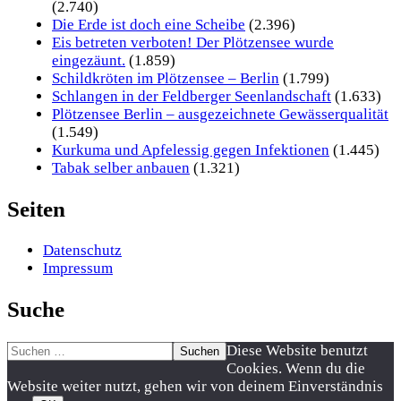
(2.740)
Die Erde ist doch eine Scheibe
(2.396)
Eis betreten verboten! Der Plötzensee wurde
eingezäunt.
(1.859)
Schildkröten im Plötzensee – Berlin
(1.799)
Schlangen in der Feldberger Seenlandschaft
(1.633)
Plötzensee Berlin – ausgezeichnete Gewässerqualität
(1.549)
Kurkuma und Apfelessig gegen Infektionen
(1.445)
Tabak selber anbauen
(1.321)
Seiten
Datenschutz
Impressum
Suche
Suchen
Nach
Diese Website benutzt
nach:
oben
Cookies. Wenn du die
scrollen
Website weiter nutzt, gehen wir von deinem Einverständnis