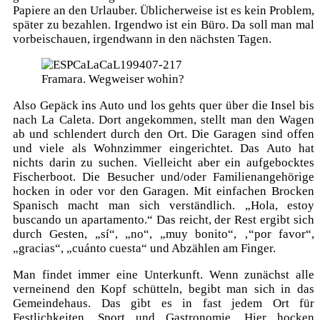
Papiere an den Urlauber. Üblicherweise ist es kein Problem,
später zu bezahlen. Irgendwo ist ein Büro. Da soll man mal
vorbeischauen, irgendwann in den nächsten Tagen.
Framara. Wegweiser wohin?
Also Gepäck ins Auto und los gehts quer über die Insel bis
nach La Caleta. Dort angekommen, stellt man den Wagen
ab und schlendert durch den Ort. Die Garagen sind offen
und viele als Wohnzimmer eingerichtet. Das Auto hat
nichts darin zu suchen. Vielleicht aber ein aufgebocktes
Fischerboot. Die Besucher und/oder Familienangehörige
hocken in oder vor den Garagen. Mit einfachen Brocken
Spanisch macht man sich verständlich. „Hola, estoy
buscando un apartamento.“ Das reicht, der Rest ergibt sich
durch Gesten, „sí“, „no“, „muy bonito“, ‚“por favor“,
„gracias“, „cuánto cuesta“ und Abzählen am Finger.
Man findet immer eine Unterkunft. Wenn zunächst alle
verneinend den Kopf schütteln, begibt man sich in das
Gemeindehaus. Das gibt es in fast jedem Ort für
Festlichkeiten, Sport und Gastronomie. Hier hocken