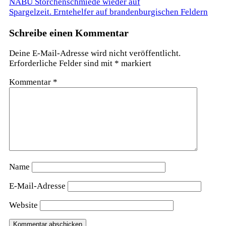
Beitragsnavigation
NABU Storchenschmiede wieder auf
Spargelzeit. Erntehelfer auf brandenburgischen Feldern
Schreibe einen Kommentar
Deine E-Mail-Adresse wird nicht veröffentlicht.
Erforderliche Felder sind mit
*
markiert
Kommentar
*
Name
E-Mail-Adresse
Website