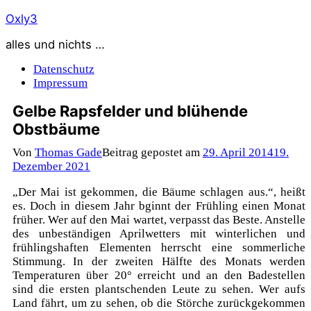
Zum
Oxly3
Inhalt
alles und nichts …
springen
Datenschutz
Impressum
Gelbe Rapsfelder und blühende
Obstbäume
Von
Thomas Gade
Beitrag gepostet am
29. April 2014
19.
Dezember 2021
„Der Mai ist gekommen, die Bäume schlagen aus.“, heißt
es. Doch in diesem Jahr bginnt der Frühling einen Monat
früher. Wer auf den Mai wartet, verpasst das Beste. Anstelle
des unbeständigen Aprilwetters mit winterlichen und
frühlingshaften Elementen herrscht eine sommerliche
Stimmung. In der zweiten Hälfte des Monats werden
Temperaturen über 20° erreicht und an den Badestellen
sind die ersten plantschenden Leute zu sehen. Wer aufs
Land fährt, um zu sehen, ob die Störche zurückgekommen