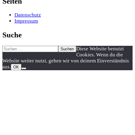
Seiten
Datenschutz
Impressum
Suche
Suchen
Nach
Diese Website benutzt
nach:
oben
Cookies. Wenn du die
scrollen
Website weiter nutzt, gehen wir von deinem Einverständnis
aus.
OK