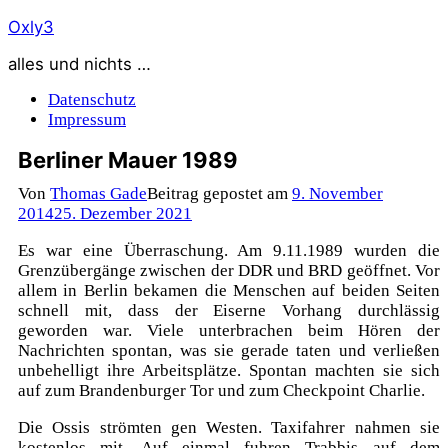
Zum
Oxly3
Inhalt
alles und nichts …
springen
Datenschutz
Impressum
Berliner Mauer 1989
Von
Thomas Gade
Beitrag gepostet am
9. November
2014
25. Dezember 2021
Es war eine Überraschung. Am 9.11.1989 wurden die
Grenzübergänge zwischen der DDR und BRD geöffnet. Vor
allem in Berlin bekamen die Menschen auf beiden Seiten
schnell mit, dass der Eiserne Vorhang durchlässig
geworden war. Viele unterbrachen beim Hören der
Nachrichten spontan, was sie gerade taten und verließen
unbehelligt ihre Arbeitsplätze. Spontan machten sie sich
auf zum Brandenburger Tor und zum Checkpoint Charlie.
Die Ossis strömten gen Westen. Taxifahrer nahmen sie
kostenlos mit. Auf einmal fuhren Trabbis auf dem