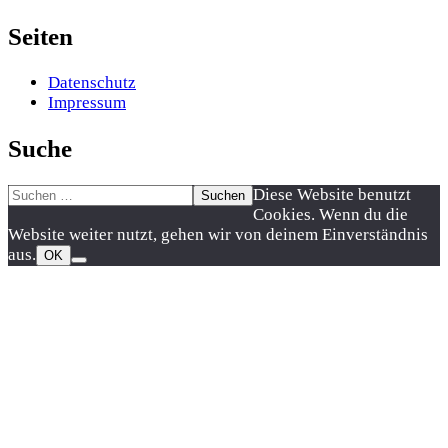
Seiten
Datenschutz
Impressum
Suche
Suchen
Nach
Diese Website benutzt
nach:
oben
Cookies. Wenn du die
scrollen
Website weiter nutzt, gehen wir von deinem Einverständnis
aus.
OK